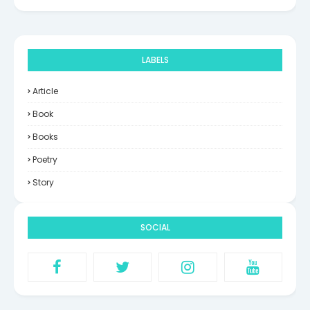
LABELS
Article
Book
Books
Poetry
Story
SOCIAL